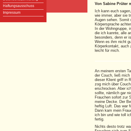
Von Sabine Prüter
Haftungsausschuss
Ich kann euch sagen, 
Impressum
wie immer, aber sie t
Augen sehen. Somit 
Körpersprache achten
In der Wohngruppe, in
die ich kannte, alle 
besonders, denn er i
Wenn es ihm nicht gu
Körperkontakt, auch 
leicht für mich.
An meinem ersten Tag
der Couch, ließ mich
dieser Klient griff i
zog mich über Couch 
erschrocken. Aber ich
sollte, nämlich gar n
Frauchen sofort zur S
meine Decke. Der Be
heftig Luft. Das war 
Dann kam mein Frauche
ich bin und wie toll i
fertig.
Nichts desto trotz w
Frauchen sich zum Spä