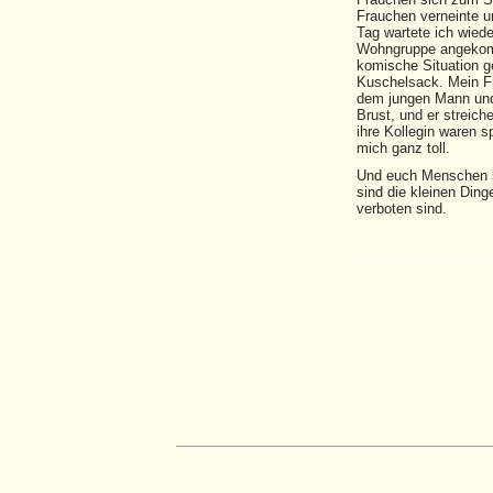
Frauchen verneinte u
Tag wartete ich wiede
Wohngruppe angekomm
komische Situation g
Kuschelsack. Mein Fra
dem jungen Mann und 
Brust, und er streich
ihre Kollegin waren s
mich ganz toll.
Und euch Menschen se
sind die kleinen Ding
verboten sind.