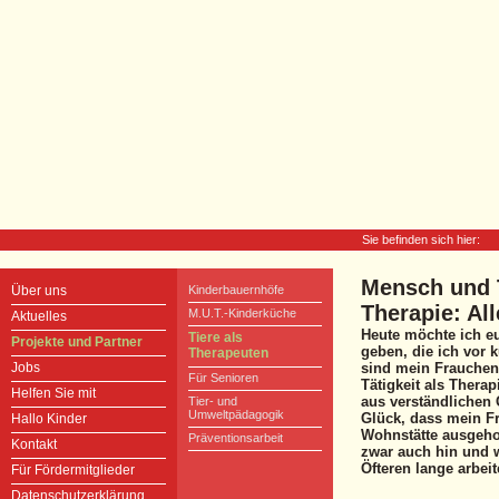
Sie befinden sich hier:
Mensch und T
Über uns
Kinderbauernhöfe
Therapie: All
M.U.T.-Kinderküche
Aktuelles
Heute möchte ich eu
Tiere als
Projekte und Partner
geben, die ich vor k
Therapeuten
Jobs
sind mein Frauchen 
Für Senioren
Tätigkeit als Thera
Helfen Sie mit
aus verständlichen 
Tier- und
Umweltpädagogik
Glück, dass mein F
Hallo Kinder
Wohnstätte ausgeholf
Präventionsarbeit
Kontakt
zwar auch hin und 
Öfteren lange arbeit
Für Fördermitglieder
Datenschutzerklärung