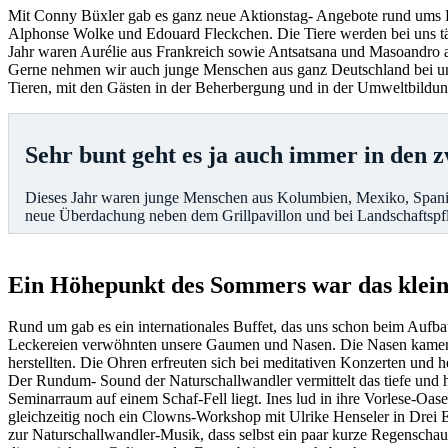
Mit Conny Büxler gab es ganz neue Aktionstag- Angebote rund ums
Alphonse Wolke und Edouard Fleckchen. Die Tiere werden bei uns tägl
Jahr waren Aurélie aus Frankreich sowie Antsatsana und Masoandro 
Gerne nehmen wir auch junge Menschen aus ganz Deutschland bei uns
Tieren, mit den Gästen in der Beherbergung und in der Umweltbildu
Sehr bunt geht es ja auch immer in den
Dieses Jahr waren junge Menschen aus Kolumbien, Mexiko, Spanien
neue Überdachung neben dem Grillpavillon und bei Landschaftspf
Ein Höhepunkt des Sommers war das kleine
Rund um gab es ein internationales Buffet, das uns schon beim Aufb
Leckereien verwöhnten unsere Gaumen und Nasen. Die Nasen kamen sc
herstellten. Die Ohren erfreuten sich bei meditativen Konzerten und
Der Rundum- Sound der Naturschallwandler vermittelt das tiefe und h
Seminarraum auf einem Schaf-Fell liegt. Ines lud in ihre Vorlese-Oa
gleichzeitig noch ein Clowns-Workshop mit Ulrike Henseler in Drei Ei
zur Naturschallwandler-Musik, dass selbst ein paar kurze Regenschau