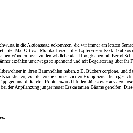
 Schwung in die Aktionstage gekommen, die wir immer am letzten Samstag
fnet – der Mal-Ort von Monika Bersch, die Töpferei von Isaak Baubk
 kleinen Wanderungen zu den wildlebenden Honigbienen mit Bernd Scho
Männer erzählen unterwegs so spannend und mit Begeisterung über ihr F
Mitbewohner in ihren Baumhöhlen haben, z.B. Bücherskorpione, und dass
die Krankheiten, von denen die domestizierten Honigbienen heimgesucht
 der üppigen und duftenden Robinien- und Lindenblüte sowie aus den un
 bei der Anpflanzung junger neuer Esskastanien-Bäume geholfen. Dies
en.