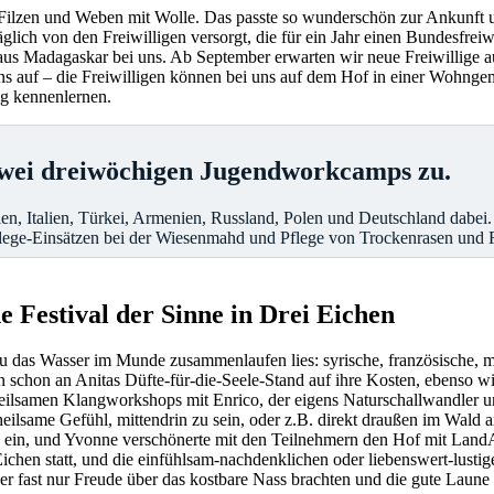
 Filzen und Weben mit Wolle. Das passte so wunderschön zur Ankunf
ich von den Freiwilligen versorgt, die für ein Jahr einen Bundesfreiwi
aus Madagaskar bei uns. Ab September erwarten wir neue Freiwillige a
 auf – die Freiwilligen können bei uns auf dem Hof in einer Wohngem
ng kennenlernen.
 zwei dreiwöchigen Jugendworkcamps zu.
, Italien, Türkei, Armenien, Russland, Polen und Deutschland dabei.
lege-Einsätzen bei der Wiesenmahd und Pflege von Trockenrasen und 
 Festival der Sinne in Drei Eichen
au das Wasser im Munde zusammenlaufen lies: syrische, französische, 
hon an Anitas Düfte-für-die-Seele-Stand auf ihre Kosten, ebenso wie
 heilsamen Klangworkshops mit Enrico, der eigens Naturschallwandler u
eilsame Gefühl, mittendrin zu sein, oder z.B. direkt draußen im Wald
se ein, und Yvonne verschönerte mit den Teilnehmern den Hof mit Land
chen statt, und die einfühlsam-nachdenklichen oder liebenswert-lustig
er fast nur Freude über das kostbare Nass brachten und die gute Laune