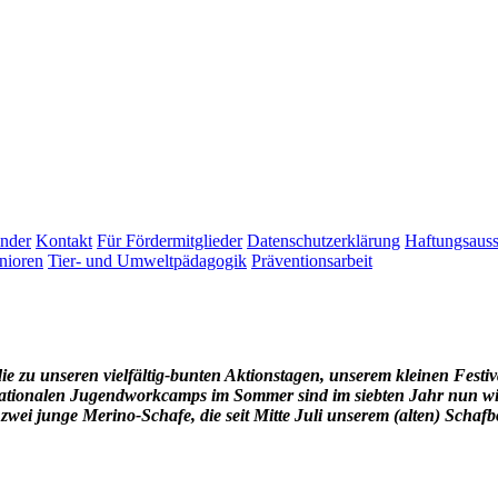
inder
Kontakt
Für Fördermitglieder
Datenschutzerklärung
Haftungsaus
nioren
Tier- und Umweltpädagogik
Präventionsarbeit
die zu unseren vielfältig-bunten Aktionstagen, unserem kleinen Fest
onalen Jugendworkcamps im Sommer sind im siebten Jahr nun wirk
i junge Merino-Schafe, die seit Mitte Juli unserem (alten) Schafbo