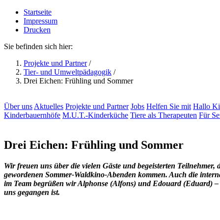
Startseite
Impressum
Drucken
Sie befinden sich hier:
Projekte und Partner
/
Tier- und Umweltpädagogik
/
Drei Eichen: Frühling und Sommer
Über uns
Aktuelles
Projekte und Partner
Jobs
Helfen Sie mit
Hallo K
Kinderbauernhöfe
M.U.T.-Kinderküche
Tiere als Therapeuten
Für Se
Drei Eichen: Frühling und Sommer
Wir freuen uns über die vielen Gäste und begeisterten Teilnehmer, 
gewordenen Sommer-Waldkino-Abenden kommen. Auch die internati
im Team begrüßen wir Alphonse (Alfons) und Edouard (Eduard) – zwe
uns gegangen ist.