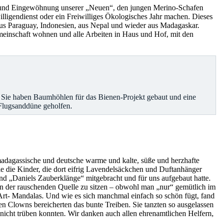
t und Eingewöhnung unserer „Neuen“, den jungen Merino-Schafen
lligendienst oder ein Freiwilliges Ökologisches Jahr machen. Dieses
us Paraguay, Indonesien, aus Nepal und wieder aus Madagaskar.
einschaft wohnen und alle Arbeiten in Haus und Hof, mit den
 Sie haben Baumhöhlen für das Bienen-Projekt gebaut und eine
Flugsanddüne geholfen.
madagassische und deutsche warme und kalte, süße und herzhafte
 die Kinder, die dort eifrig Lavendelsäckchen und Duftanhänger
nd „Daniels Zauberklänge“ mitgebracht und für uns aufgebaut hatte.
 an der rauschenden Quelle zu sitzen – obwohl man „nur“ gemütlich im
Art- Mandalas. Und wie es sich manchmal einfach so schön fügt, fand
en Clowns bereicherten das bunte Treiben. Sie tanzten so ausgelassen
 nicht trüben konnten. Wir danken auch allen ehrenamtlichen Helfern,