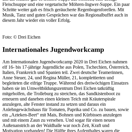
Fleischsuppe und eine vegetarische Möhren-Ingwer-Suppe. Ein paar
Schritte weiter gab es frisch geräucherte Regenbogenforellen. Mit
Musik, Tanz und guten Gesprächen war das Regionalbuffet auch in
diesem Jahr wieder ein voller Erfolg.
Foto: © Drei Eichen
Internationales Jugendworkcamp
Am Internationalen Jugendworkcamp 2020 in Drei Eichen nahmen
elf 16- bis 17-jährige Jugendliche aus Polen, Tschechien, Österreich,
Italien, Frankreich und Spanien teil. Zwei deutsche Teamerinnen,
Anne Steuer, 24, und Regina Müller, 21, komplettierten und
begleiteten die eifrige Truppe. Während des dreiwöchigen Einsatzes
haben sie im Umweltbildungszentrum Drei Eichen tatkräftig
mitgeholfen, die Trolleburg zu streichen, das Sandkistenboot zu
erneuern und daneben einen kleinen Teich mit Kräuterspirale
anzulegen, alte Fenster instand zu setzen und daraus ein
Anlehngewächshaus für Tomaten, Paprika und Co. zu bauen, sowie
ein „Azteken-Beet“ mit Mais, Bohnen und Kürbissen anzulegen
und mit einem Zaun zu versehen. Und sogar für einen neuen
Außenanstrich an der Waldhalle war noch Zeit, Kraft und
Motivation vorhanden! Die Hälfte ihres Aufenthaltes waren die