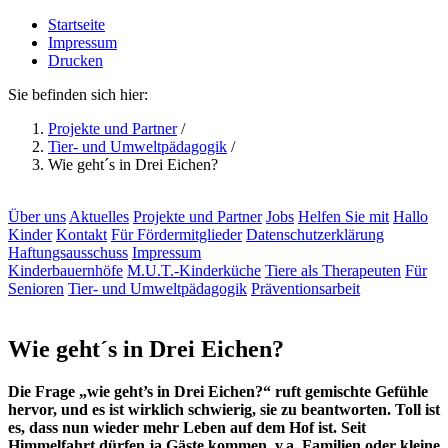
Startseite
Impressum
Drucken
Sie befinden sich hier:
Projekte und Partner
/
Tier- und Umweltpädagogik
/
Wie geht´s in Drei Eichen?
Über uns
Aktuelles
Projekte und Partner
Jobs
Helfen Sie mit
Hallo
Kinder
Kontakt
Für Fördermitglieder
Datenschutzerklärung
Haftungsausschuss
Impressum
Kinderbauernhöfe
M.U.T.-Kinderküche
Tiere als Therapeuten
Für
Senioren
Tier- und Umweltpädagogik
Präventionsarbeit
Wie geht´s in Drei Eichen?
Die Frage „wie geht’s in Drei Eichen?“ ruft gemischte Gefühle
hervor, und es ist wirklich schwierig, sie zu beantworten. Toll ist
es, dass nun wieder mehr Leben auf dem Hof ist. Seit
Himmelfahrt dürfen ja Gäste kommen, v.a. Familien oder kleine