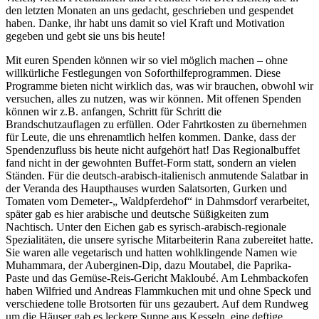
den letzten Monaten an uns gedacht, geschrieben und gespendet
haben. Danke, ihr habt uns damit so viel Kraft und Motivation
gegeben und gebt sie uns bis heute!
Mit euren Spenden können wir so viel möglich machen – ohne
willkürliche Festlegungen von Soforthilfeprogrammen. Diese
Programme bieten nicht wirklich das, was wir brauchen, obwohl wir
versuchen, alles zu nutzen, was wir können. Mit offenen Spenden
können wir z.B. anfangen, Schritt für Schritt die
Brandschutzauflagen zu erfüllen. Oder Fahrtkosten zu übernehmen
für Leute, die uns ehrenamtlich helfen kommen. Danke, dass der
Spendenzufluss bis heute nicht aufgehört hat! Das Regionalbuffet
fand nicht in der gewohnten Buffet-Form statt, sondern an vielen
Ständen. Für die deutsch-arabisch-italienisch anmutende Salatbar in
der Veranda des Haupthauses wurden Salatsorten, Gurken und
Tomaten vom Demeter-„ Waldpferdehof“ in Dahmsdorf verarbeitet,
später gab es hier arabische und deutsche Süßigkeiten zum
Nachtisch. Unter den Eichen gab es syrisch-arabisch-regionale
Spezialitäten, die unsere syrische Mitarbeiterin Rana zubereitet hatte.
Sie waren alle vegetarisch und hatten wohlklingende Namen wie
Muhammara, der Auberginen-Dip, dazu Moutabel, die Paprika-
Paste und das Gemüse-Reis-Gericht Makloubé. Am Lehmbackofen
haben Wilfried und Andreas Flammkuchen mit und ohne Speck und
verschiedene tolle Brotsorten für uns gezaubert. Auf dem Rundweg
um die Häuser gab es leckere Suppe aus Kesseln, eine deftige