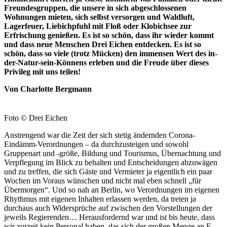
Freundesgruppen, die unsere in sich abgeschlossenen
Wohnungen mieten, sich selbst versorgen und Waldluft,
Lagerfeuer, Liebichpfuhl mit Floß oder Klobichsee zur
Erfrischung genießen. Es ist so schön, dass ihr wieder kommt
und dass neue Menschen Drei Eichen entdecken. Es ist so
schön, dass so viele (trotz Mücken) den immensen Wert des in-
der-Natur-sein-Könnens erleben und die Freude über dieses
Privileg mit uns teilen!
Von Charlotte Bergmann
Foto © Drei Eichen
Anstrengend war die Zeit der sich stetig ändernden Corona-
Eindämm-Verordnungen – da durchzusteigen und sowohl
Gruppenart und -größe, Bildung und Tourismus, Übernachtung und
Verpflegung im Blick zu behalten und Entscheidungen abzuwägen
und zu treffen, die sich Gäste und Vermieter ja eigentlich ein paar
Wochen im Voraus wünschen und nicht mal eben schnell „für
Übermorgen“. Und so nah an Berlin, wo Verordnungen im eigenen
Rhythmus mit eigenen Inhalten erlassen werden, da treten ja
durchaus auch Widersprüche auf zwischen den Vorstellungen der
jeweils Regierenden… Herausfordernd war und ist bis heute, dass
wir zurzeit kein Personal haben, das sich der großen Menge an E-